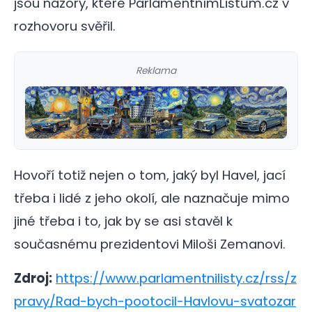
jsou názory, které ParlamentnímListům.cz v
rozhovoru svěřil.
Reklama
Hovoří totiž nejen o tom, jaký byl Havel, jací
třeba i lidé z jeho okolí, ale naznačuje mimo
jiné třeba i to, jak by se asi stavěl k
současnému prezidentovi Miloši Zemanovi.
Zdroj:
https://www.parlamentnilisty.cz/rss/z
pravy/Rad-bych-pootocil-Havlovu-svatozar