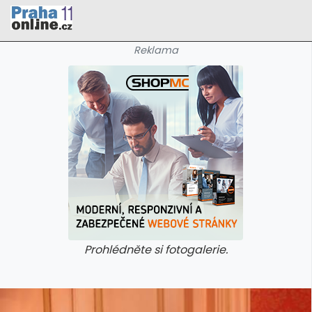
Reklama
Prohlédněte si fotogalerie.
galerie: cviky
galerie: cviky