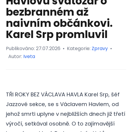
Havlovu svatozář o
bezbranném až
naivním občánkovi.
Karel Srp promluvil
Publikováno:
27.07.2026
•
Kategorie:
Zpravy
•
Autor:
Iveta
TŘI ROKY BEZ VÁCLAVA HAVLA Karel Srp, šéf
Jazzové sekce, se s Václavem Havlem, od
jehož smrti uplyne v nejbližších dnech již třetí
výročí, setkával osobně. O to zajímavější