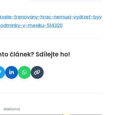
-skvele-trenovany-hrac-nemusi-vydrzet-byv
podminky-v-mexiku-514320
nto článek? Sdílejte ho!
Reklama