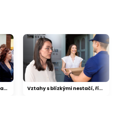
Vztahy s blízkými nestačí, říká psycholožka. Úsměv cizího člověka funguje jinak