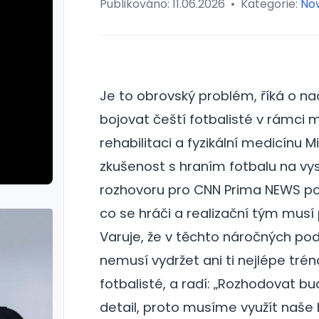
Publikováno:
11.06.2026
•
Kategorie:
Nov
Je to obrovský problém, říká o n
bojovat čeští fotbalisté v rámci m
rehabilitaci a fyzikální medicínu M
zkušenost s hraním fotbalu na vy
rozhovoru pro CNN Prima NEWS po
co se hráči a realizační tým musí p
Varuje, že v těchto náročných p
nemusí vydržet ani ti nejlépe tré
fotbalisté, a radí: „Rozhodovat b
detail, proto musíme využít naše 