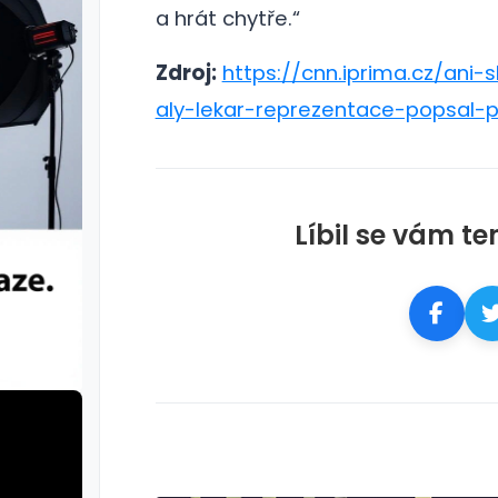
a hrát chytře.“
Zdroj:
https://cnn.iprima.cz/ani
aly-lekar-reprezentace-popsal-
Líbil se vám te