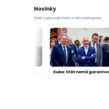
Novinky
Další zajímavé čtení z této kategorie.
Blíží se další výheň: Teploty v Česku vyletí na 36 stupňů. RADAR ukazuje, kdy přijde zvrat
Kuba: Stát nemá garantovat nekonečný růst důchodů. Lidé musí být sami zodpovědní