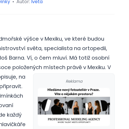
inky
•
Autor:
Iveta
admořské výšce v Mexiku, ve které budou
istrovství světa, specialista na ortopedii,
iloš Barna. Ví, o čem mluví. Má totiž osobní
soce položených místech právě v Mexiku.
V
pisuje, na
Reklama
řipravit.
odmínkách
novaní
ude každý
hlavičkáře