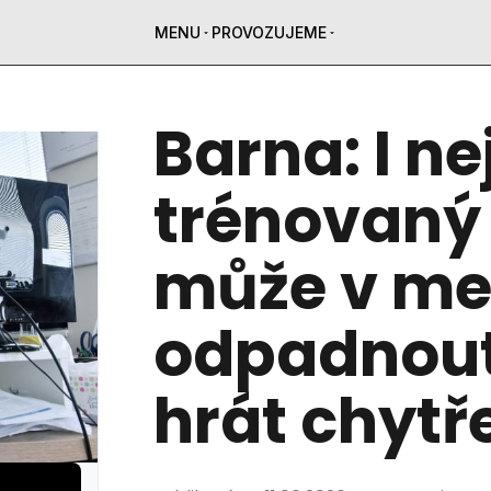
MENU
PROVOZUJEME
Barna: I ne
trénovaný 
může v me
odpadnout
hrát chytř