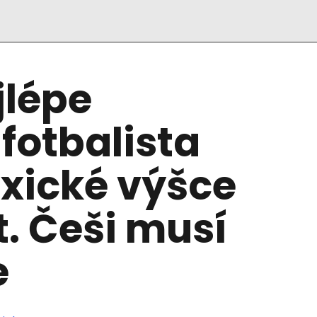
jlépe
fotbalista
xické výšce
. Češi musí
e