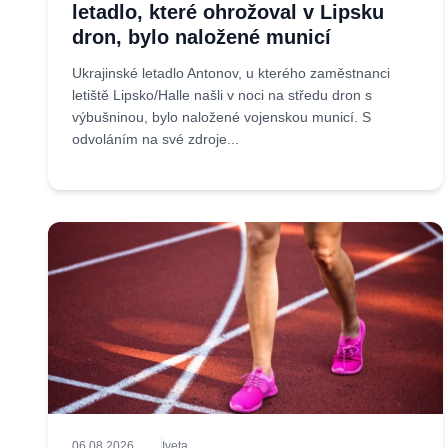
letadlo, které ohrožoval v Lipsku
dron, bylo naložené municí
Ukrajinské letadlo Antonov, u kterého zaměstnanci
letiště Lipsko/Halle našli v noci na středu dron s
výbušninou, bylo naložené vojenskou municí. S
odvoláním na své zdroje...
06.08.2026
Iveta