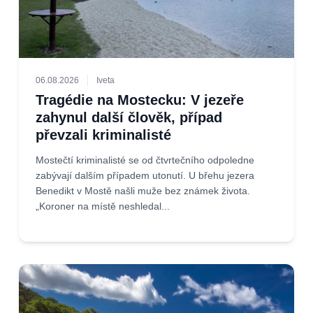
06.08.2026
Iveta
Tragédie na Mostecku: V jezeře
zahynul další člověk, případ
převzali kriminalisté
Mostečtí kriminalisté se od čtvrtečního odpoledne
zabývají dalším případem utonutí. U břehu jezera
Benedikt v Mostě našli muže bez známek života.
„Koroner na místě neshledal...