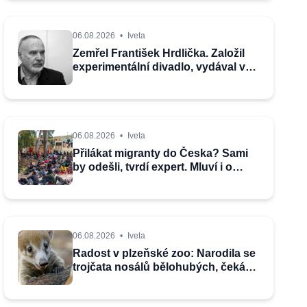
06.08.2026
•
Iveta
Zemřel František Hrdlička. Založil
experimentální divadlo, vydával ve
známém autorském tandemu
06.08.2026
•
Iveta
Přilákat migranty do Česka? Sami
by odešli, tvrdí expert. Mluví i o
politické sebevraždě
06.08.2026
•
Iveta
Radost v plzeňské zoo: Narodila se
trojčata nosálů bělohubých, čeká
na ně zbrusu nový výběh