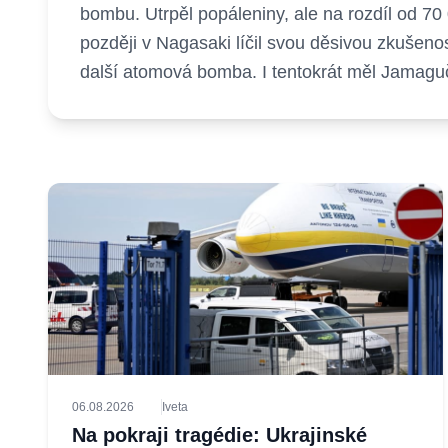
bombu. Utrpěl popáleniny, ale na rozdíl od 70 
později v Nagasaki líčil svou děsivou zkuše
další atomová bomba. I tentokrát měl Jamaguči 
06.08.2026
Iveta
Na pokraji tragédie: Ukrajinské