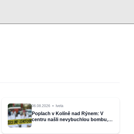
06.08.2026
•
Iveta
Poplach v Kolíně nad Rýnem: V
centru našli nevybuchlou bombu,
evakuuje se i televizní studio