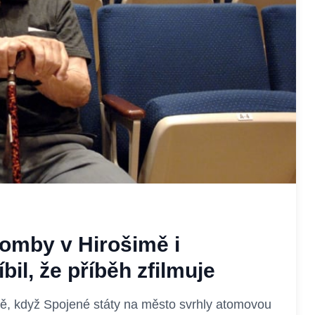
omby v Hirošimě i
il, že příběh zfilmuje
ě, když Spojené státy na město svrhly atomovou