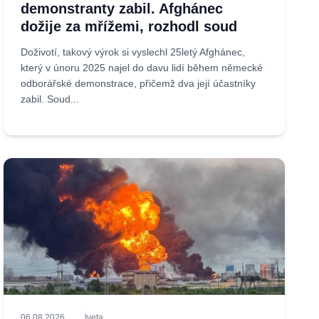
demonstranty zabil. Afghánec
dožije za mřížemi, rozhodl soud
Doživotí, takový výrok si vyslechl 25letý Afghánec,
který v únoru 2025 najel do davu lidí během německé
odborářské demonstrace, přičemž dva její účastníky
zabil. Soud...
06.08.2026
Iveta