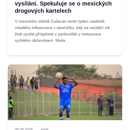
vysílání. Spekuluje se o mexických
drogových kartelech
V mexickém městě Culiacán tento týden zastřelili
mladého influencera v okamžiku, kdy na sociální síti
živě vysílal příspěvek z parkoviště u restaurace
rychlého občerstvení. Motiv...
06.08.2026
Iveta