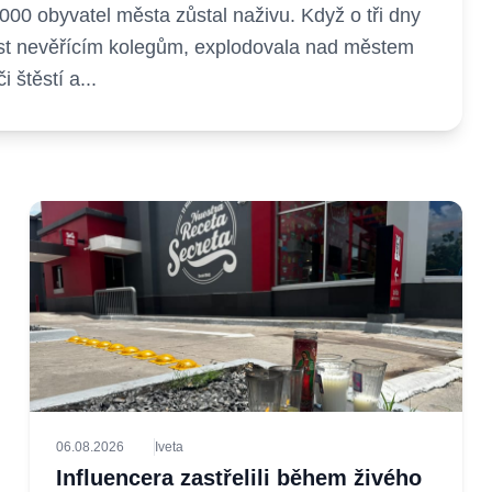
000 obyvatel města zůstal naživu. Když o tři dny
nost nevěřícím kolegům, explodovala nad městem
štěstí a...
06.08.2026
Iveta
Influencera zastřelili během živého