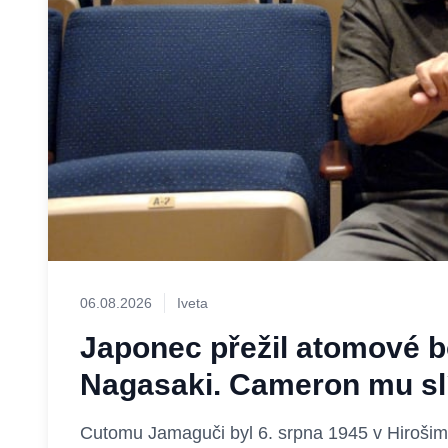
06.08.2026
Iveta
Japonec přežil atomové b
Nagasaki. Cameron mu slíb
Cutomu Jamaguči byl 6. srpna 1945 v Hirošim