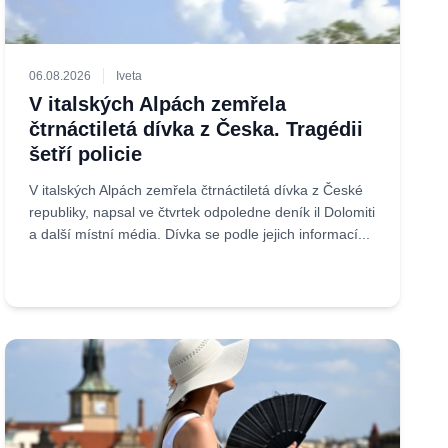
06.08.2026
Iveta
V italských Alpách zemřela
čtrnáctiletá dívka z Česka. Tragédii
šetří policie
V italských Alpách zemřela čtrnáctiletá dívka z České
republiky, napsal ve čtvrtek odpoledne deník il Dolomiti
a další místní média. Dívka se podle jejich informací...