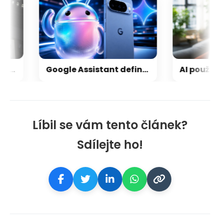
ené telefony: jak Apple přichází o svá největší tajemství
Google Assistant definitivně končí! Víme, kdy jej Google pošle do věčných lovišť
Líbil se vám tento článek?
Sdílejte ho!