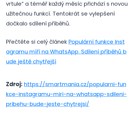
vrtule“ a téměř každý měsíc přichází s novou
užitečnou funkcí. Tentokrát se vylepšení
dočkalo sdílení příběhů.
Přečtěte si celý článek
Populární funkce Inst
agramu míří na WhatsApp. Sdílení příběhů b
ude ještě chytřejší
Zdroj:
https://smartmania.cz/popularni-fun
kce-instagramu-miri-na-whatsapp-sdileni-
pribehu-bude-jeste-chytrejsi/