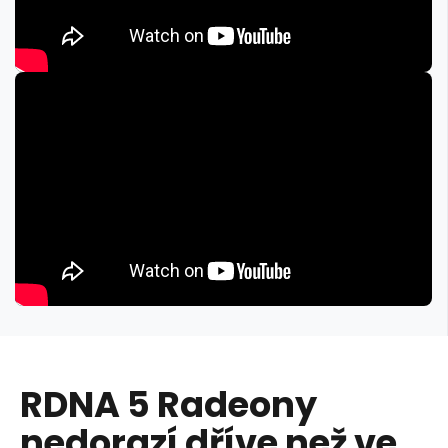
RDNA 5 Radeony
nedorazí dříve než ve