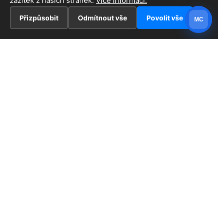
zážitek z našich stránek.
Více informací.
Přizpůsobit
Odmítnout vše
Povolit vše
MC
INFORMACE
Hlavní stránka !
ZAJÍMAVOSTI
Kontakt