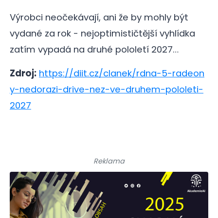
Výrobci neočekávají, ani že by mohly být
vydané za rok - nejoptimističtější vyhlídka
zatím vypadá na druhé pololetí 2027…
Zdroj:
https://diit.cz/clanek/rdna-5-radeon
y-nedorazi-drive-nez-ve-druhem-pololeti-
2027
Reklama