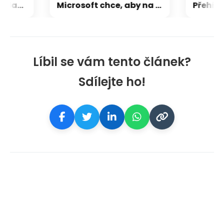
CXMT odmítla požadavky Applu, nenechá si diktovat ceny
Microsoft chce, aby na Xbox Helix běhaly všechny hry, které kdy vyšly pro Xbox
Líbil se vám tento článek?
Sdílejte ho!