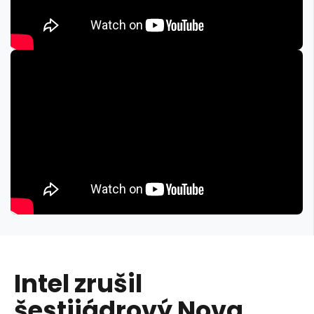
Intel zrušil
šestijádrový Nova