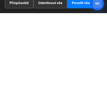
Přizpůsobit
Odmítnout vše
Povolit vše
MC
INFORMACE
Hlavní stránka !
ZAJÍMAVOSTI
Kontakt
Redaktoři