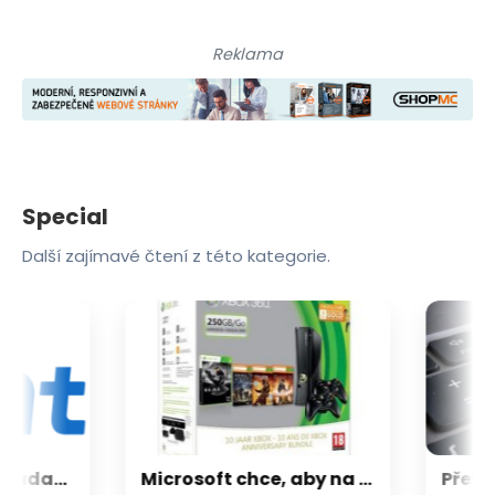
Reklama
Special
Další zajímavé čtení z této kategorie.
CXMT odmítla požadavky Applu, nenechá si diktovat ceny
Microsoft chce, aby na Xbox Helix běhaly všechny hry, které kdy vyšly pro Xbox