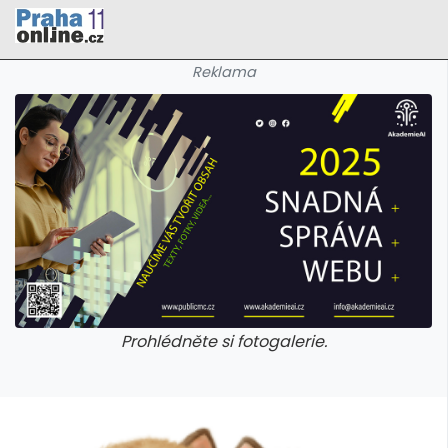
Reklama
Prohlédněte si fotogalerie.
galerie: cviky
galerie: cviky