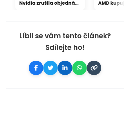
Nvidia zrušila objednávku GeForce RTX 5090 za $4600, Asus ji prý dodá za $5200
Líbil se vám tento článek?
Sdílejte ho!