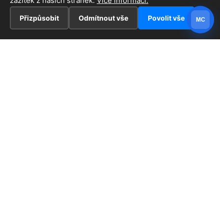
zážitek z našich stránek.
Více informací.
Přizpůsobit
Odmítnout vše
Povolit vše
MC
INFORMACE
Hlavní stránka !
ZAJÍMAVOSTI
Kontakt