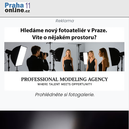
Reklama
Prohlédněte si fotogalerie.
galerie: cviky
galerie: cviky