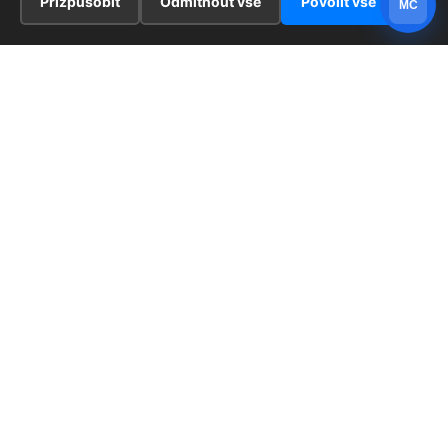
Přizpůsobit
Odmítnout vše
Povolit vše
MC
INFORMACE
Hlavní stránka !
ZAJÍMAVOSTI
Kontakt
Redaktoři