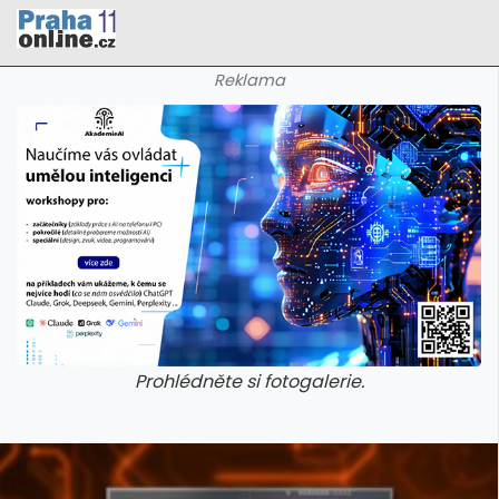
Reklama
Prohlédněte si fotogalerie.
galerie: cviky
galerie: cviky