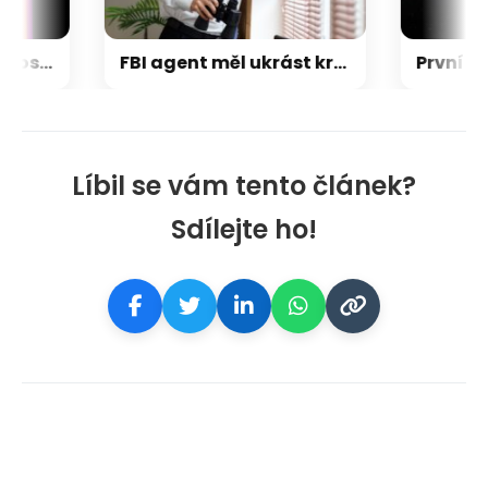
Napětí kolem GTA 6 roste. Srpen může přinést třetí trailer i první gameplay
FBI agent měl ukrást kryptoměny za milion dolarů. Usvědčil ho ChatGPT
Líbil se vám tento článek?
Sdílejte ho!