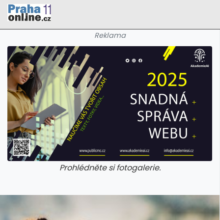
Reklama
Prohlédněte si fotogalerie.
galerie: cviky
galerie: cviky