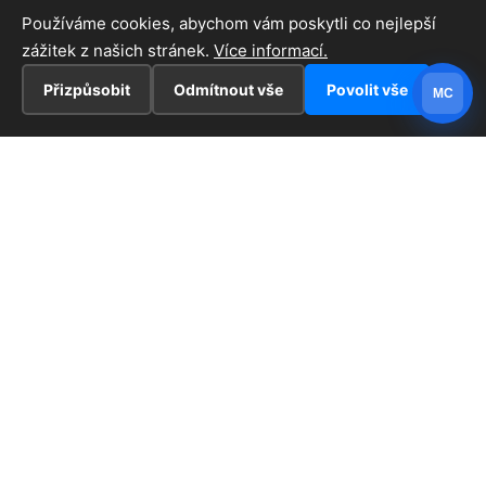
Používáme cookies, abychom vám poskytli co nejlepší
zážitek z našich stránek.
Více informací.
Přizpůsobit
Odmítnout vše
Povolit vše
MC
INFORMACE
Hlavní stránka !