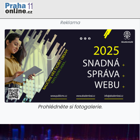
Reklama
Prohlédněte si fotogalerie.
galerie: cviky
galerie: cviky